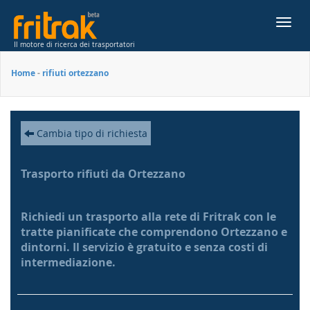
Toggl
navig
Il motore di ricerca dei trasportatori
Home
-
rifiuti ortezzano
Cambia tipo di richiesta
Trasporto rifiuti da Ortezzano
Richiedi un trasporto alla rete di Fritrak con le
tratte pianificate che comprendono Ortezzano e
dintorni. Il servizio è gratuito e senza costi di
intermediazione.