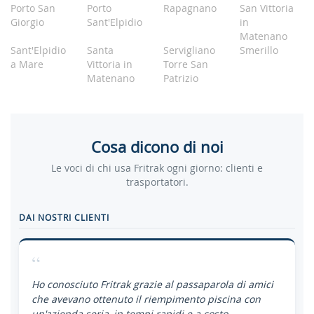
Porto San
Porto
Rapagnano
San Vittoria
Giorgio
Sant'Elpidio
in
Matenano
Sant'Elpidio
Santa
Servigliano
Smerillo
a Mare
Vittoria in
Torre San
Matenano
Patrizio
Cosa dicono di noi
Le voci di chi usa Fritrak ogni giorno: clienti e
trasportatori.
DAI NOSTRI CLIENTI
“
Ho conosciuto Fritrak grazie al passaparola di amici
che avevano ottenuto il riempimento piscina con
un'azienda seria, in tempi rapidi e a costo