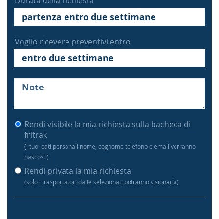
Durata della richiesta
Voglio ricevere preventivi entro
Rendi visibile la mia richiesta sulla bacheca di
fritrak
(i tuoi dati personali nome, cognome telefono e email verranno
nascosti)
Rendi privata la mia richiesta
(solo i trasportatori da te selezionati potranno visionarla)