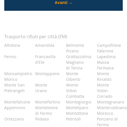
Trasporto rifiuti per città (FM)
Altidona
Amandola
Belmonte
Campofilone
Piceno
Falerone
Fermo
Francavilla
Grottazzolina
Lapedona
d'Ete
Magliano
Massa
di Tenna
Fermana
Monsampietro
Montappone
Monte
Monte
Morico
Giberto
Rinaldo
Monte San
Monte
Monte
Monte
Pietrangeli
Urano
Vidon
Vidon
Combatte
Corrado
Montefalcone
Montefortino
Montegiorgio
Montegranaro
Appennino
Monteleone
Montelparo
Monterubbiano
di Fermo
Montottone
Moresco
Ortezzano
Pedaso
Petritoli
Ponzano di
Fermo