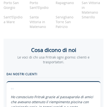
Porto San
Porto
Rapagnano
San Vittoria
Giorgio
Sant'Elpidio
in
Matenano
Sant'Elpidio
Santa
Servigliano
Smerillo
a Mare
Vittoria in
Torre San
Matenano
Patrizio
Cosa dicono di noi
Le voci di chi usa Fritrak ogni giorno: clienti e
trasportatori.
DAI NOSTRI CLIENTI
“
Ho conosciuto Fritrak grazie al passaparola di amici
che avevano ottenuto il riempimento piscina con
un'azienda seria, in tempi rapidi e a costo