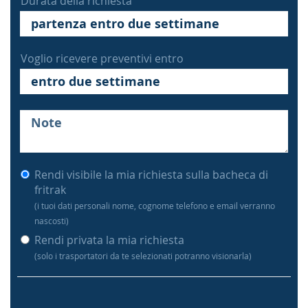
Durata della richiesta
Voglio ricevere preventivi entro
Rendi visibile la mia richiesta sulla bacheca di
fritrak
(i tuoi dati personali nome, cognome telefono e email verranno
nascosti)
Rendi privata la mia richiesta
(solo i trasportatori da te selezionati potranno visionarla)