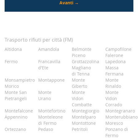
Trasporto rifiuti per città (FM)
Altidona
Amandola
Belmonte
Campofilone
Piceno
Falerone
Fermo
Francavilla
Grottazzolina
Lapedona
d'Ete
Magliano
Massa
di Tenna
Fermana
Monsampietro
Montappone
Monte
Monte
Morico
Giberto
Rinaldo
Monte San
Monte
Monte
Monte
Pietrangeli
Urano
Vidon
Vidon
Combatte
Corrado
Montefalcone
Montefortino
Montegiorgio
Montegranaro
Appennino
Monteleone
Montelparo
Monterubbiano
di Fermo
Montottone
Moresco
Ortezzano
Pedaso
Petritoli
Ponzano di
Fermo