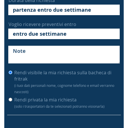
Durata della richiesta
Voglio ricevere preventivi entro
Rendi visibile la mia richiesta sulla bacheca di
fritrak
(i tuoi dati personali nome, cognome telefono e email verranno
nascosti)
Rendi privata la mia richiesta
(solo i trasportatori da te selezionati potranno visionarla)