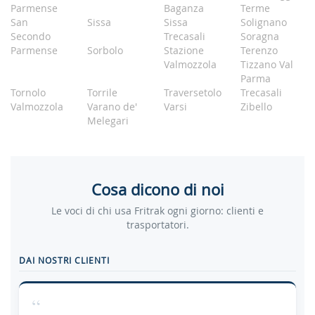
Parmense
Baganza
Terme
San
Sissa
Sissa
Solignano
Secondo
Trecasali
Soragna
Parmense
Sorbolo
Stazione
Terenzo
Valmozzola
Tizzano Val
Parma
Tornolo
Torrile
Traversetolo
Trecasali
Valmozzola
Varano de'
Varsi
Zibello
Melegari
Cosa dicono di noi
Le voci di chi usa Fritrak ogni giorno: clienti e
trasportatori.
DAI NOSTRI CLIENTI
“