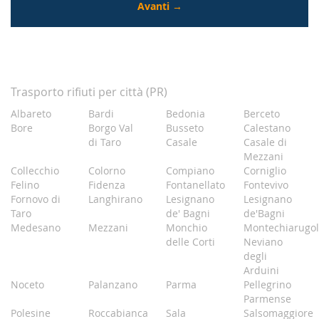
Trasporto rifiuti per città (PR)
Albareto
Bardi
Bedonia
Berceto
Bore
Borgo Val
Busseto
Calestano
di Taro
Casale
Casale di
Mezzani
Collecchio
Colorno
Compiano
Corniglio
Felino
Fidenza
Fontanellato
Fontevivo
Fornovo di
Langhirano
Lesignano
Lesignano
Taro
de' Bagni
de'Bagni
Medesano
Mezzani
Monchio
Montechiarugol
delle Corti
Neviano
degli
Arduini
Noceto
Palanzano
Parma
Pellegrino
Parmense
Polesine
Roccabianca
Sala
Salsomaggiore