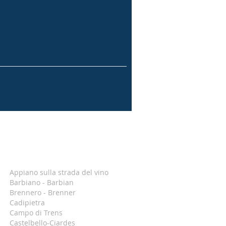
Appiano sulla strada del vino
Barbiano - Barbian
Brennero - Brenner
Cadipietra
Campo di Trens
Castelbello-Ciardes