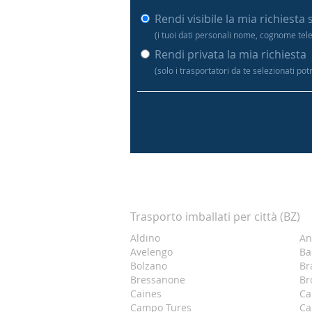
Rendi visibile la mia richiesta 
(i tuoi dati personali nome, cognome tel
Rendi privata la mia richiesta
(solo i trasportatori da te selezionati po
Trasporto imballati per città (BZ)
Aldino
An
Avelengo
Ba
Bolzano
Br
Bressanone
Br
Caines
Ca
Campo Tures
Ca