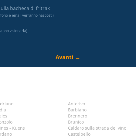
sulla bacheca di fritrak
efono e email verranno nascosti)
tranno visionarla)
driano
Anterivo
dia
Barbiano
aies
Brennero
onzolo
Brunico
ines - Kuens
Caldaro sulla strada del vino
rdano
Castelbello