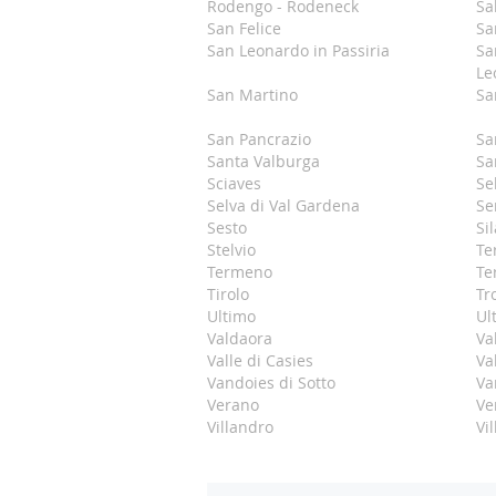
Rodengo - Rodeneck
Sa
San Felice
Sa
San Leonardo in Passiria
Sa
Le
San Martino
Sa
San Pancrazio
Sa
Santa Valburga
Sa
Sciaves
Se
Selva di Val Gardena
Se
Sesto
Si
Stelvio
Te
Termeno
Te
Tirolo
Tr
Ultimo
Ul
Valdaora
Va
Valle di Casies
Va
Vandoies di Sotto
Va
Verano
Ve
Villandro
Vi