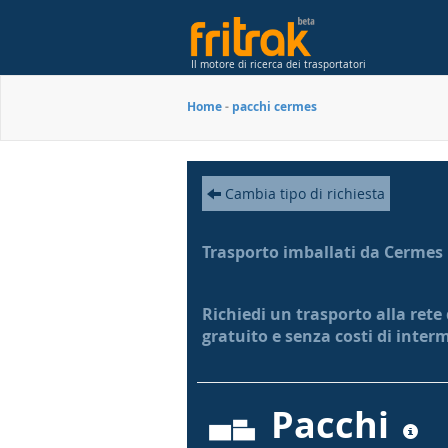
Il motore di ricerca dei trasportatori
Home
-
pacchi cermes
Cambia tipo di richiesta
Trasporto imballati da Cermes
Richiedi un trasporto alla rete
gratuito e senza costi di inter
Pacchi