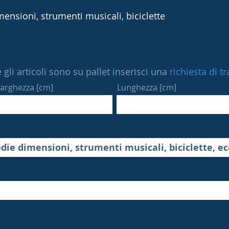
ensioni, strumenti musicali, biciclette
 gli articoli sono su pallet inserisci una
richiesta di t
arghezza [cm]
Lunghezza [cm]