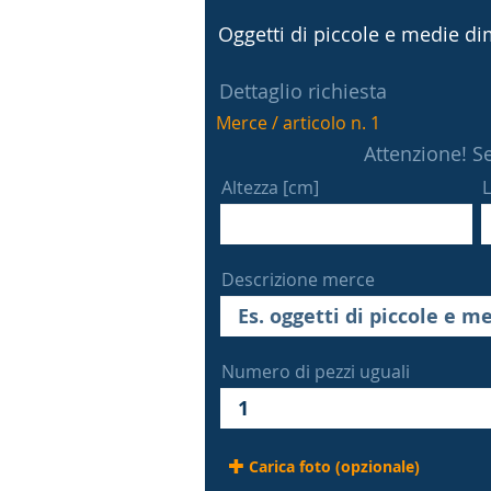
Oggetti di piccole e medie dim
Dettaglio richiesta
Merce / articolo n. 1
Attenzione! Se
Altezza [cm]
L
Descrizione merce
Numero di pezzi uguali
Carica foto (opzionale)