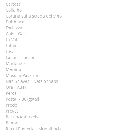
Certosa
Collalbo
Cortina sulla strada del vino
Dobbiaco
Fortezza
Gais - Gais
La Valle
Laion
Lasa
Luson - Luesen
Marlengo
Merano
Moso in Passiria
Naz-Sciaves - Natz-Schabs
Ora - Auer
Perca
Postal - Burgstall
Predoi
Proves
Rasun-Anterselva
Renon
Rio di Pusteria - Muehlbach