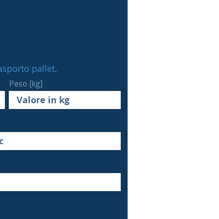
rasporto pallet
.
Peso [kg]