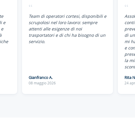
“
“
te
Team di operatori cortesi, disponibili e
Assol
i e
scrupolosi nel loro lavoro: sempre
conti
 e
attenti alle esigenze di noi
preve
à
trasportatori e di chi ha bisogno di un
di un
iche
servizio.
mi ha
e co
pres
la mi
scont
Gianfranco A.
Rita N
08 maggio 2026
24 apr