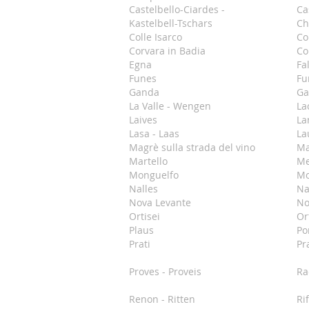
Castelbello-Ciardes -
Ca
Kastelbell-Tschars
Ch
Colle Isarco
Co
Corvara in Badia
Co
Egna
Fa
Funes
Fu
Ganda
Ga
La Valle - Wengen
La
Laives
La
Lasa - Laas
La
Magrè sulla strada del vino
Ma
Martello
Me
Monguelfo
Mo
Nalles
Na
Nova Levante
No
Ortisei
Ort
Plaus
Po
Prati
Pr
Proves - Proveis
Ra
Renon - Ritten
Ri