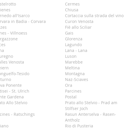
stelrotto
Cermes
ienes
Chiusa
rnedo all'Isarco
Cortaccia sulla strada del vino
rvara in Badia - Corvara
Curon Venosta
lzes
Fiè allo Sciliar
nes - Villnoess
Gais
rgazzone
Glorenza
ces
Lagundo
na
Lana - Lana
uregno
Luson
lles Venosta
Marebbe
iern
Meltina
nguelfo-Tesido
Montagna
turno
Naz-Sciaves
va Ponente
Ora
isei - St. Ulrich
Parcines
nte Gardena
Postal
ato Allo Stelvio
Prato allo Stelvio - Prad am
Stilfser Joch
cines - Ratschings
Rasun Anterselva - Rasen-
Antholz
fiano
Rio di Pusteria