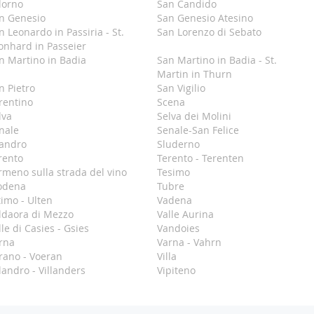
lorno
San Candido
n Genesio
San Genesio Atesino
n Leonardo in Passiria - St.
San Lorenzo di Sebato
onhard in Passeier
n Martino in Badia
San Martino in Badia - St.
Martin in Thurn
n Pietro
San Vigilio
rentino
Scena
lva
Selva dei Molini
nale
Senale-San Felice
landro
Sluderno
rento
Terento - Terenten
rmeno sulla strada del vino
Tesimo
odena
Tubre
timo - Ulten
Vadena
ldaora di Mezzo
Valle Aurina
lle di Casies - Gsies
Vandoies
rna
Varna - Vahrn
rano - Voeran
Villa
llandro - Villanders
Vipiteno