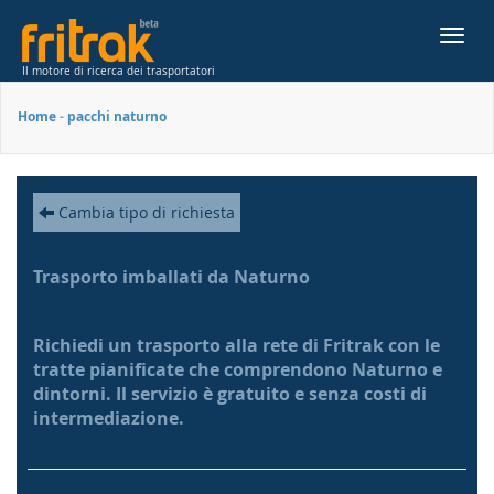
Toggl
navig
Il motore di ricerca dei trasportatori
Home
-
pacchi naturno
Cambia tipo di richiesta
Trasporto imballati da Naturno
Richiedi un trasporto alla rete di Fritrak con le
tratte pianificate che comprendono Naturno e
dintorni. Il servizio è gratuito e senza costi di
intermediazione.