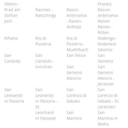
Stelvio -
Proveis
Prad am
Racines -
Rasun
Rasun-
Stilfser
Ratschings
Anterselva
Anterselva
Joch
- Rasen-
Renon
Antholz
Renon -
Ritten
Rifiano
Rio di
Rio di
Rodengo -
Pusteria
Pusteria -
Rodeneck
Muehlbach
Salorno
San
San
San Felice
San
Candido
Candido -
Genesio
Innichen
San
San
Genesio
Genesio
Atesino
Atesino -
Jenesien
San
San
San
San
Leonardo
Leonardo
Lorenzo di
Lorenzo di
in Passiria
in Passiria -
Sebato
Sebato - St.
St.
Lorenzen
Leonhard
San
San
in Passeier
Martino
Martino in
Badia