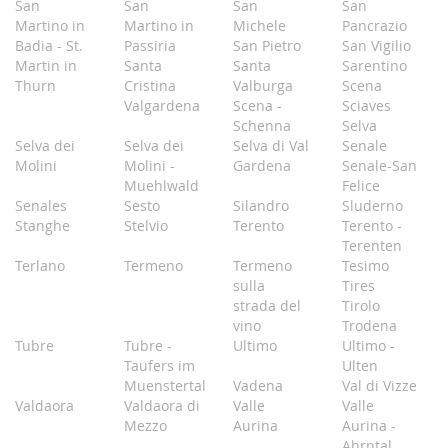
San
San
San
San
Martino in
Martino in
Michele
Pancrazio
Badia - St.
Passiria
San Pietro
San Vigilio
Martin in
Santa
Santa
Sarentino
Thurn
Cristina
Valburga
Scena
Valgardena
Scena -
Sciaves
Schenna
Selva
Selva dei
Selva dei
Selva di Val
Senale
Molini
Molini -
Gardena
Senale-San
Muehlwald
Felice
Senales
Sesto
Silandro
Sluderno
Stanghe
Stelvio
Terento
Terento -
Terenten
Terlano
Termeno
Termeno
Tesimo
sulla
Tires
strada del
Tirolo
vino
Trodena
Tubre
Tubre -
Ultimo
Ultimo -
Taufers im
Ulten
Muenstertal
Vadena
Val di Vizze
Valdaora
Valdaora di
Valle
Valle
Mezzo
Aurina
Aurina -
Ahrntal