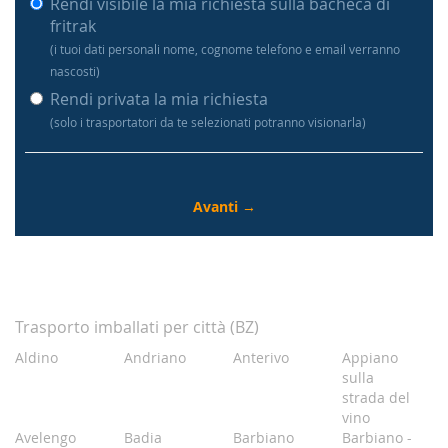
Rendi visibile la mia richiesta sulla bacheca di
fritrak
(i tuoi dati personali nome, cognome telefono e email verranno
nascosti)
Rendi privata la mia richiesta
(solo i trasportatori da te selezionati potranno visionarla)
Trasporto imballati per città (BZ)
Aldino
Andriano
Anterivo
Appiano
sulla
strada del
vino
Avelengo
Badia
Barbiano
Barbiano -