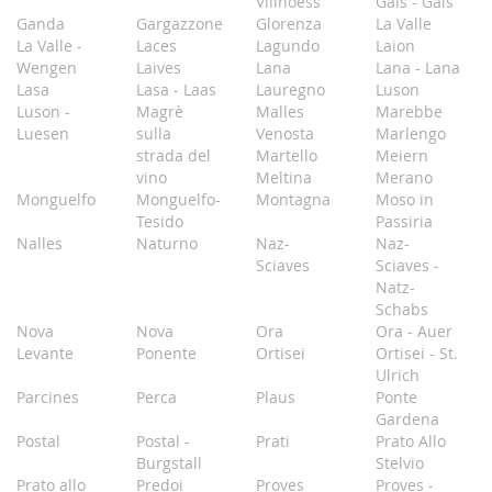
Villnoess
Gais - Gais
Ganda
Gargazzone
Glorenza
La Valle
La Valle -
Laces
Lagundo
Laion
Wengen
Laives
Lana
Lana - Lana
Lasa
Lasa - Laas
Lauregno
Luson
Luson -
Magrè
Malles
Marebbe
Luesen
sulla
Venosta
Marlengo
strada del
Martello
Meiern
vino
Meltina
Merano
Monguelfo
Monguelfo-
Montagna
Moso in
Tesido
Passiria
Nalles
Naturno
Naz-
Naz-
Sciaves
Sciaves -
Natz-
Schabs
Nova
Nova
Ora
Ora - Auer
Levante
Ponente
Ortisei
Ortisei - St.
Ulrich
Parcines
Perca
Plaus
Ponte
Gardena
Postal
Postal -
Prati
Prato Allo
Burgstall
Stelvio
Prato allo
Predoi
Proves
Proves -