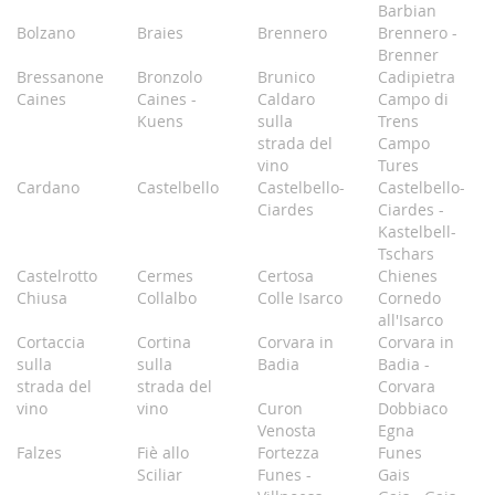
Barbian
Bolzano
Braies
Brennero
Brennero -
Brenner
Bressanone
Bronzolo
Brunico
Cadipietra
Caines
Caines -
Caldaro
Campo di
Kuens
sulla
Trens
strada del
Campo
vino
Tures
Cardano
Castelbello
Castelbello-
Castelbello-
Ciardes
Ciardes -
Kastelbell-
Tschars
Castelrotto
Cermes
Certosa
Chienes
Chiusa
Collalbo
Colle Isarco
Cornedo
all'Isarco
Cortaccia
Cortina
Corvara in
Corvara in
sulla
sulla
Badia
Badia -
strada del
strada del
Corvara
vino
vino
Curon
Dobbiaco
Venosta
Egna
Falzes
Fiè allo
Fortezza
Funes
Sciliar
Funes -
Gais