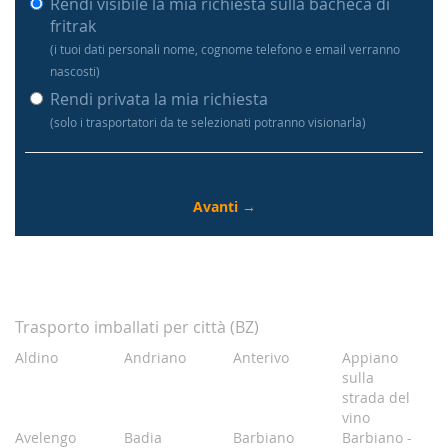
Rendi visibile la mia richiesta sulla bacheca di
fritrak
(i tuoi dati personali nome, cognome telefono e email verranno
nascosti)
Rendi privata la mia richiesta
(solo i trasportatori da te selezionati potranno visionarla)
Trasporto imballati per città (BZ)
Aldino
Andriano
Anterivo
Appiano
sulla
strada del
vino
Avelengo
Badia
Barbiano
Barbiano -