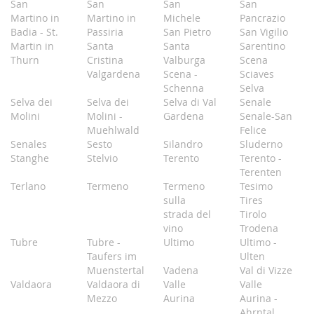
San
San
San
San
Martino in
Martino in
Michele
Pancrazio
Badia - St.
Passiria
San Pietro
San Vigilio
Martin in
Santa
Santa
Sarentino
Thurn
Cristina
Valburga
Scena
Valgardena
Scena -
Sciaves
Schenna
Selva
Selva dei
Selva dei
Selva di Val
Senale
Molini
Molini -
Gardena
Senale-San
Muehlwald
Felice
Senales
Sesto
Silandro
Sluderno
Stanghe
Stelvio
Terento
Terento -
Terenten
Terlano
Termeno
Termeno
Tesimo
sulla
Tires
strada del
Tirolo
vino
Trodena
Tubre
Tubre -
Ultimo
Ultimo -
Taufers im
Ulten
Muenstertal
Vadena
Val di Vizze
Valdaora
Valdaora di
Valle
Valle
Mezzo
Aurina
Aurina -
Ahrntal