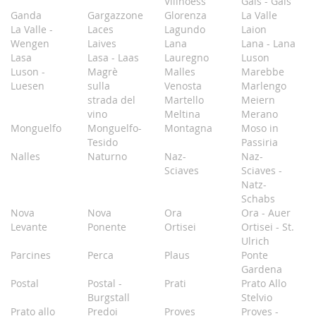
Villnoess
Gais - Gais
Ganda
Gargazzone
Glorenza
La Valle
La Valle -
Laces
Lagundo
Laion
Wengen
Laives
Lana
Lana - Lana
Lasa
Lasa - Laas
Lauregno
Luson
Luson -
Magrè
Malles
Marebbe
Luesen
sulla
Venosta
Marlengo
strada del
Martello
Meiern
vino
Meltina
Merano
Monguelfo
Monguelfo-
Montagna
Moso in
Tesido
Passiria
Nalles
Naturno
Naz-
Naz-
Sciaves
Sciaves -
Natz-
Schabs
Nova
Nova
Ora
Ora - Auer
Levante
Ponente
Ortisei
Ortisei - St.
Ulrich
Parcines
Perca
Plaus
Ponte
Gardena
Postal
Postal -
Prati
Prato Allo
Burgstall
Stelvio
Prato allo
Predoi
Proves
Proves -