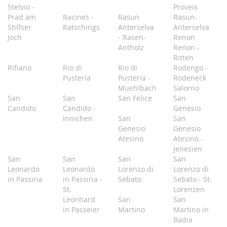
Stelvio -
Proveis
Prad am
Racines -
Rasun
Rasun-
Stilfser
Ratschings
Anterselva
Anterselva
Joch
- Rasen-
Renon
Antholz
Renon -
Ritten
Rifiano
Rio di
Rio di
Rodengo -
Pusteria
Pusteria -
Rodeneck
Muehlbach
Salorno
San
San
San Felice
San
Candido
Candido -
Genesio
Innichen
San
San
Genesio
Genesio
Atesino
Atesino -
Jenesien
San
San
San
San
Leonardo
Leonardo
Lorenzo di
Lorenzo di
in Passiria
in Passiria -
Sebato
Sebato - St.
St.
Lorenzen
Leonhard
San
San
in Passeier
Martino
Martino in
Badia