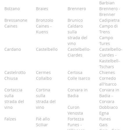
Barbian
Bolzano
Braies
Brennero
Brennero -
Brenner
Bressanone
Bronzolo
Brunico
Cadipietra
Caines
Caines -
Caldaro
Campo di
Kuens
sulla
Trens
strada del
Campo
vino
Tures
Cardano
Castelbello
Castelbello-
Castelbello-
Ciardes
Ciardes -
Kastelbell-
Tschars
Castelrotto
Cermes
Certosa
Chienes
Chiusa
Collalbo
Colle Isarco
Cornedo
all'Isarco
Cortaccia
Cortina
Corvara in
Corvara in
sulla
sulla
Badia
Badia -
strada del
strada del
Corvara
vino
vino
Curon
Dobbiaco
Venosta
Egna
Falzes
Fiè allo
Fortezza
Funes
Sciliar
Funes -
Gais