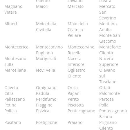
Cilento
Laviano
Lustra
Magliano
Maiori
Mercato
Mercato
Vetere
San
Severino
Minori
Moio della
Moio della
Montano
Civitella
Civitella-
Antilia
Pellare
Monte San
Giacomo
Montecorice
Montecorvino
Montecorvino
Monteforte
Pugliano
Rovella
Cilento
Montesano
Morigerati
Nocera
Nocera
sulla
Inferiore
Superiore
Marcellana
Novi Velia
Ogliastro
Olevano
Cilento
sul
Tusciano
Oliveto
Omignano
Orria
Ottati
Citra
Padula
Pagani
Palomonte
Pellezzano
Perdifumo
Perito
Pertosa
Petina
Piaggine
Pisciotta
Polla
Pollica
Polvica
Pontecagnano
Pontecagnano
Faiano
Positano
Postiglione
Praiano
Prignano
Cilento