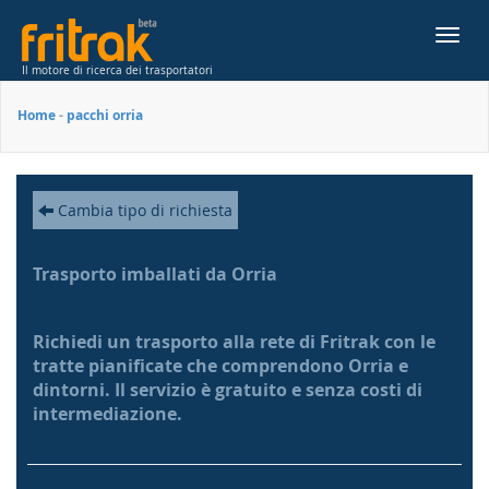
Toggl
navig
Il motore di ricerca dei trasportatori
Home
-
pacchi orria
Cambia tipo di richiesta
Trasporto imballati da Orria
Richiedi un trasporto alla rete di Fritrak con le
tratte pianificate che comprendono Orria e
dintorni. Il servizio è gratuito e senza costi di
intermediazione.