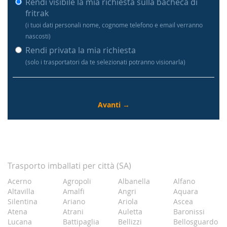
Rendi visibile la mia richiesta sulla bacheca di
fritrak
(i tuoi dati personali nome, cognome telefono e email verranno
nascosti)
Rendi privata la mia richiesta
(solo i trasportatori da te selezionati potranno visionarla)
Trasporto imballati per città (SA)
Acerno
Agropoli
Albanella
Alfano
Altavilla
Amalfi
Angri
Aquara
Silentina
Ariano
Ariola
Ascea
Atena
Atrani
Auletta
Baronissi
Lucana
Battipaglia
Bellizzi
Bellosguardo