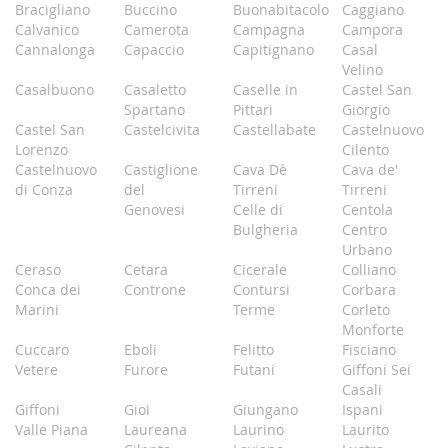
Bracigliano
Buccino
Buonabitacolo
Caggiano
Calvanico
Camerota
Campagna
Campora
Cannalonga
Capaccio
Capitignano
Casal
Velino
Casalbuono
Casaletto
Caselle in
Castel San
Spartano
Pittari
Giorgio
Castel San
Castelcivita
Castellabate
Castelnuovo
Lorenzo
Cilento
Castelnuovo
Castiglione
Cava Dè
Cava de'
di Conza
del
Tirreni
Tirreni
Genovesi
Celle di
Centola
Bulgheria
Centro
Urbano
Ceraso
Cetara
Cicerale
Colliano
Conca dei
Controne
Contursi
Corbara
Marini
Terme
Corleto
Monforte
Cuccaro
Eboli
Felitto
Fisciano
Vetere
Furore
Futani
Giffoni Sei
Casali
Giffoni
Gioi
Giungano
Ispani
Valle Piana
Laureana
Laurino
Laurito