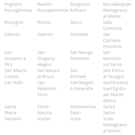
Pugliano
Ravello
Ricigliano
Roccadaspide
Roccagloriosa
Roccapiemonte
Rofrano
Romagnano
al Monte
Roscigno
Rutino
Sacco
Sala
Consilina
Salento
Salerno
Salvitelle
San
Cipriano
Picentino
San
San
San Mango
San
Giovanni a
Gregorio
Piemonte
Marzano
Piro
Magno
sul Sarno
San Mauro
San Mauro
San
San Pietro
Cilento
la Bruca
Michele
al Tanagro
San Rufo
San
Sant'Angelo
Sant'Arsenio
Valentino
A Fasanella
Sant'Egidio
Torio
del Monte
Albino
Santa
Santa
Santomenna
Sanza
Maria
Marina
Sapri
Sarno
Sassano
Scafati
Scala
Scalo
Romagnano
al Monte