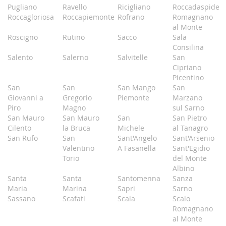
Pugliano
Ravello
Ricigliano
Roccadaspide
Roccagloriosa
Roccapiemonte
Rofrano
Romagnano
al Monte
Roscigno
Rutino
Sacco
Sala
Consilina
Salento
Salerno
Salvitelle
San
Cipriano
Picentino
San
San
San Mango
San
Giovanni a
Gregorio
Piemonte
Marzano
Piro
Magno
sul Sarno
San Mauro
San Mauro
San
San Pietro
Cilento
la Bruca
Michele
al Tanagro
San Rufo
San
Sant'Angelo
Sant'Arsenio
Valentino
A Fasanella
Sant'Egidio
Torio
del Monte
Albino
Santa
Santa
Santomenna
Sanza
Maria
Marina
Sapri
Sarno
Sassano
Scafati
Scala
Scalo
Romagnano
al Monte