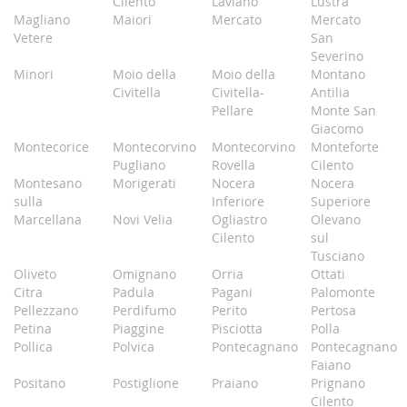
Cilento
Laviano
Lustra
Magliano
Maiori
Mercato
Mercato
Vetere
San
Severino
Minori
Moio della
Moio della
Montano
Civitella
Civitella-
Antilia
Pellare
Monte San
Giacomo
Montecorice
Montecorvino
Montecorvino
Monteforte
Pugliano
Rovella
Cilento
Montesano
Morigerati
Nocera
Nocera
sulla
Inferiore
Superiore
Marcellana
Novi Velia
Ogliastro
Olevano
Cilento
sul
Tusciano
Oliveto
Omignano
Orria
Ottati
Citra
Padula
Pagani
Palomonte
Pellezzano
Perdifumo
Perito
Pertosa
Petina
Piaggine
Pisciotta
Polla
Pollica
Polvica
Pontecagnano
Pontecagnano
Faiano
Positano
Postiglione
Praiano
Prignano
Cilento