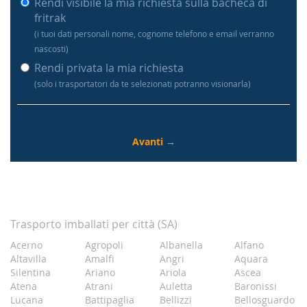
Rendi visibile la mia richiesta sulla bacheca di
fritrak
(i tuoi dati personali nome, cognome telefono e email verranno
nascosti)
Rendi privata la mia richiesta
(solo i trasportatori da te selezionati potranno visionarla)
Trasporto imballati per città (SA)
Acerno
Agropoli
Albanella
Alfano
Altavilla
Amalfi
Angri
Aquara
Silentina
Ariano
Ariola
Ascea
Atena
Atrani
Auletta
Baronissi
Lucana
Battipaglia
Bellizzi
Bellosguardo