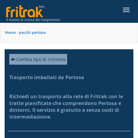
Toggl
navig
Il motore di ricerca dei trasportatori
Home
-
pacchi pertosa
Cambia tipo di richiesta
Trasporto imballati da Pertosa
Richiedi un trasporto alla rete di Fritrak con le
tratte pianificate che comprendono Pertosa e
dintorni. Il servizio è gratuito e senza costi di
intermediazione.