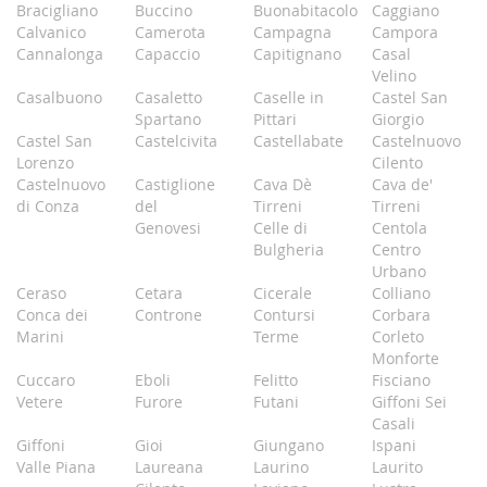
Bracigliano
Buccino
Buonabitacolo
Caggiano
Calvanico
Camerota
Campagna
Campora
Cannalonga
Capaccio
Capitignano
Casal
Velino
Casalbuono
Casaletto
Caselle in
Castel San
Spartano
Pittari
Giorgio
Castel San
Castelcivita
Castellabate
Castelnuovo
Lorenzo
Cilento
Castelnuovo
Castiglione
Cava Dè
Cava de'
di Conza
del
Tirreni
Tirreni
Genovesi
Celle di
Centola
Bulgheria
Centro
Urbano
Ceraso
Cetara
Cicerale
Colliano
Conca dei
Controne
Contursi
Corbara
Marini
Terme
Corleto
Monforte
Cuccaro
Eboli
Felitto
Fisciano
Vetere
Furore
Futani
Giffoni Sei
Casali
Giffoni
Gioi
Giungano
Ispani
Valle Piana
Laureana
Laurino
Laurito