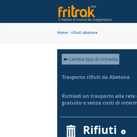
Il motore di ricerca dei trasportatori
Home
-
rifiuti abetone
Cambia tipo di richiesta
Trasporto rifiuti da Abetone
Richiedi un trasporto alla rete
gratuito e senza costi di inter
Rifiuti