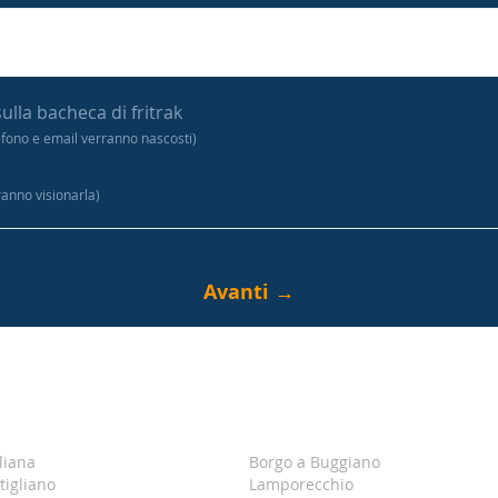
sulla bacheca di fritrak
efono e email verranno nascosti)
tranno visionarla)
liana
Borgo a Buggiano
tigliano
Lamporecchio