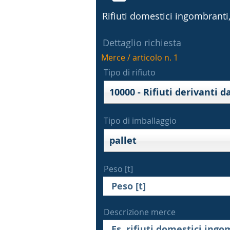
Rifiuti domestici ingombranti, 
Dettaglio richiesta
Merce / articolo n. 1
Tipo di rifiuto
Tipo di imballaggio
pallet
Peso [t]
Descrizione merce