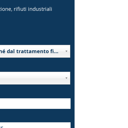
one, rifiuti industriali
10000 - Rifiuti derivanti da prospezione, estrazione da miniera o cava, nonché dal trattamento fisico o chimico di minerali