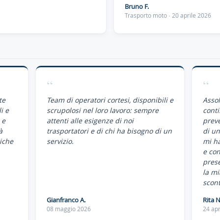
Bruno F.
Trasporto moto · 20 aprile 2026
“
“
te
Team di operatori cortesi, disponibili e
Assol
i e
scrupolosi nel loro lavoro: sempre
conti
 e
attenti alle esigenze di noi
preve
à
trasportatori e di chi ha bisogno di un
di un
iche
servizio.
mi ha
e co
pres
la mi
scont
Gianfranco A.
Rita N
08 maggio 2026
24 apr