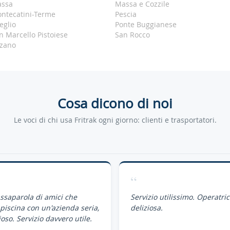
ssa
Massa e Cozzile
ntecatini-Terme
Pescia
teglio
Ponte Buggianese
n Marcello Pistoiese
San Rocco
zano
Cosa dicono di noi
Le voci di chi usa Fritrak ogni giorno: clienti e trasportatori.
“
assaparola di amici che
Servizio utilissimo. Operatri
piscina con un'azienda seria,
deliziosa.
oso. Servizio davvero utile.