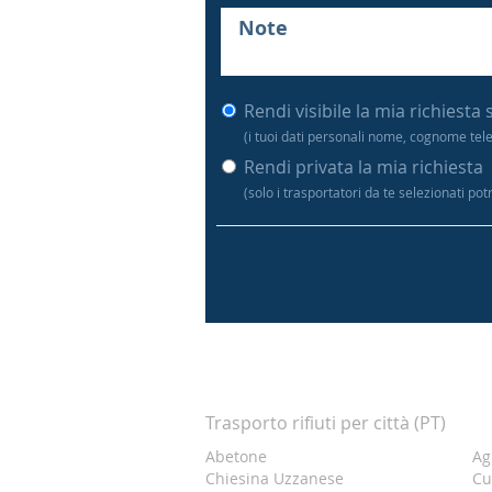
Rendi visibile la mia richiesta 
(i tuoi dati personali nome, cognome tel
Rendi privata la mia richiesta
(solo i trasportatori da te selezionati po
Trasporto rifiuti per città (PT)
Abetone
Ag
Chiesina Uzzanese
Cu