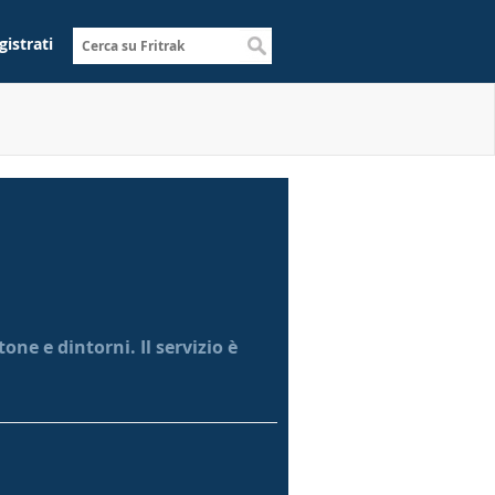
gistrati
ne e dintorni. Il servizio è