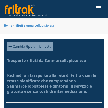
Toggl
navig
Il motore di ricerca dei trasportatori
Home
-
rifiuti sanmarcellopistoiese
Cambia tipo di richiesta
Trasporto rifiuti da Sanmarcellopistoiese
Richiedi un trasporto alla rete di Fritrak con le
tratte pianificate che comprendono
Sanmarcellopistoiese e dintorni. Il servizio è
gratuito e senza costi di intermediazione.