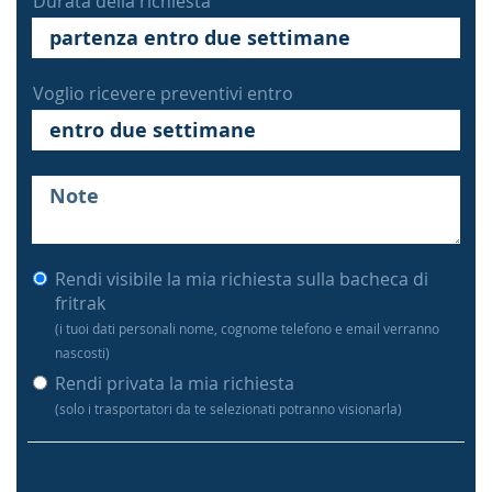
Durata della richiesta
Voglio ricevere preventivi entro
Rendi visibile la mia richiesta sulla bacheca di
fritrak
(i tuoi dati personali nome, cognome telefono e email verranno
nascosti)
Rendi privata la mia richiesta
(solo i trasportatori da te selezionati potranno visionarla)