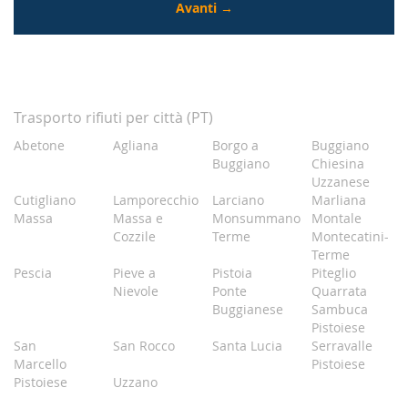
Trasporto rifiuti per città (PT)
Abetone
Agliana
Borgo a
Buggiano
Buggiano
Chiesina
Uzzanese
Cutigliano
Lamporecchio
Larciano
Marliana
Massa
Massa e
Monsummano
Montale
Cozzile
Terme
Montecatini-
Terme
Pescia
Pieve a
Pistoia
Piteglio
Nievole
Ponte
Quarrata
Buggianese
Sambuca
Pistoiese
San
San Rocco
Santa Lucia
Serravalle
Marcello
Pistoiese
Pistoiese
Uzzano