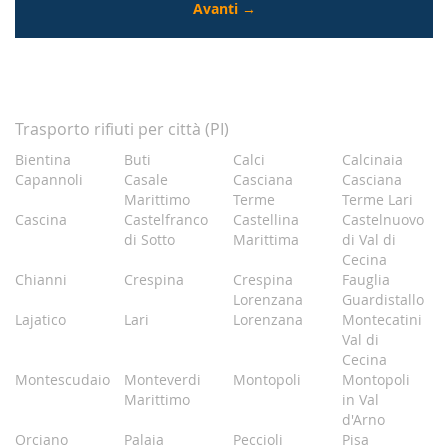
Trasporto rifiuti per città (PI)
Bientina
Buti
Calci
Calcinaia
Capannoli
Casale
Casciana
Casciana
Marittimo
Terme
Terme Lari
Cascina
Castelfranco
Castellina
Castelnuovo
di Sotto
Marittima
di Val di
Cecina
Chianni
Crespina
Crespina
Fauglia
Lorenzana
Guardistallo
Lajatico
Lari
Lorenzana
Montecatini
Val di
Cecina
Montescudaio
Monteverdi
Montopoli
Montopoli
Marittimo
in Val
d'Arno
Orciano
Palaia
Peccioli
Pisa