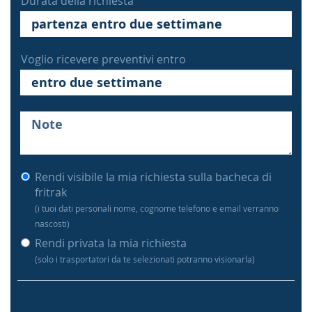
Durata della richiesta
Voglio ricevere preventivi entro
Rendi visibile la mia richiesta sulla bacheca di
fritrak
(i tuoi dati personali nome, cognome telefono e email verranno
nascosti)
Rendi privata la mia richiesta
(solo i trasportatori da te selezionati potranno visionarla)