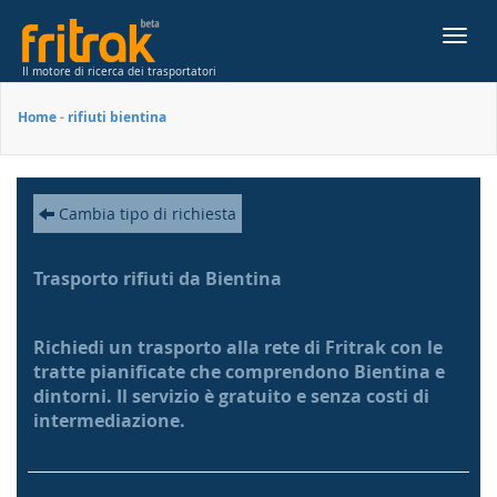
Toggl
navig
Il motore di ricerca dei trasportatori
Home
-
rifiuti bientina
Cambia tipo di richiesta
Trasporto rifiuti da Bientina
Richiedi un trasporto alla rete di Fritrak con le
tratte pianificate che comprendono Bientina e
dintorni. Il servizio è gratuito e senza costi di
intermediazione.