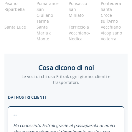
Pisano
Pomarance
Ponsacco
Pontedera
Riparbella
San
San
Santa
Giuliano
Miniato
Croce
Terme
sull'Arno
Santa Luce
Santa
Terricciola
Vecchiano
Maria a
Vecchiano-
Vicopisano
Monte
Nodica
Volterra
Cosa dicono di noi
Le voci di chi usa Fritrak ogni giorno: clienti e
trasportatori.
DAI NOSTRI CLIENTI
“
Ho conosciuto Fritrak grazie al passaparola di amici
che avevano ottenuto il riempimento piscina con