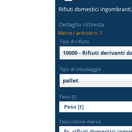
Rifiuti domestici ingombranti, 
Dettaglio richiesta
Merce / articolo n. 1
Tipo di rifiuto
Tipo di imballaggio
pallet
Peso [t]
Descrizione merce