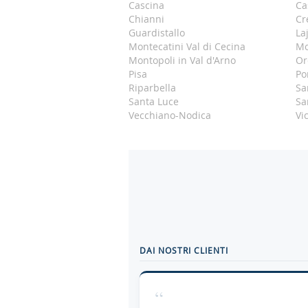
Cascina
Ca
Chianni
Cr
Guardistallo
La
Montecatini Val di Cecina
Mo
Montopoli in Val d'Arno
Or
Pisa
Po
Riparbella
Sa
Santa Luce
Sa
Vecchiano-Nodica
Vi
DAI NOSTRI CLIENTI
“