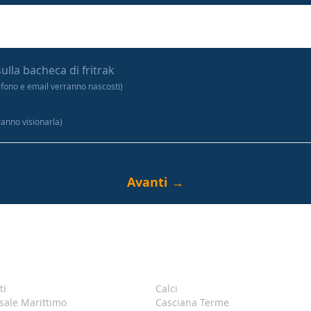
sulla bacheca di fritrak
efono e email verranno nascosti)
tranno visionarla)
ti
Calci
sale Marittimo
Casciana Terme