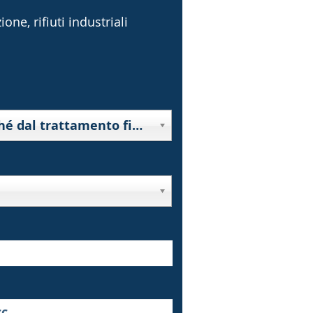
one, rifiuti industriali
10000 - Rifiuti derivanti da prospezione, estrazione da miniera o cava, nonché dal trattamento fisico o chimico di minerali