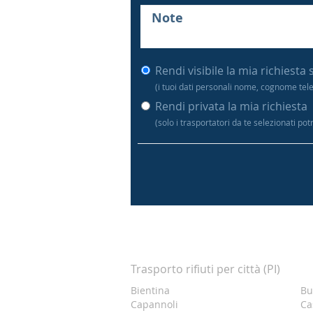
Rendi visibile la mia richiesta 
(i tuoi dati personali nome, cognome tel
Rendi privata la mia richiesta
(solo i trasportatori da te selezionati po
Trasporto rifiuti per città (PI)
Bientina
Bu
Capannoli
Ca