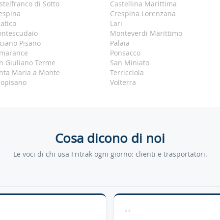
stelfranco di Sotto
Castellina Marittima
espina
Crespina Lorenzana
jatico
Lari
ntescudaio
Monteverdi Marittimo
ciano Pisano
Palaia
marance
Ponsacco
n Giuliano Terme
San Miniato
nta Maria a Monte
Terricciola
copisano
Volterra
Cosa dicono di noi
Le voci di chi usa Fritrak ogni giorno: clienti e trasportatori.
“