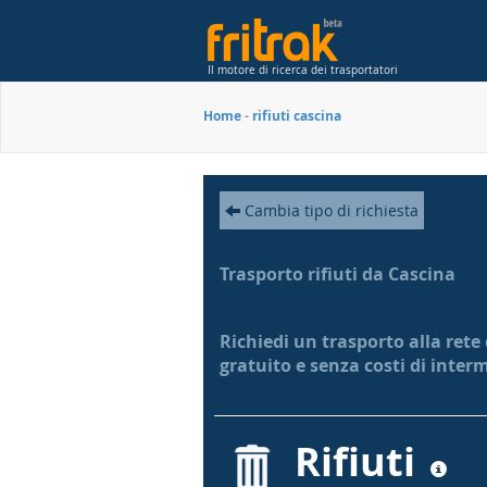
Il motore di ricerca dei trasportatori
Home
-
rifiuti cascina
Cambia tipo di richiesta
Trasporto rifiuti da Cascina
Richiedi un trasporto alla rete 
gratuito e senza costi di inter
Rifiuti