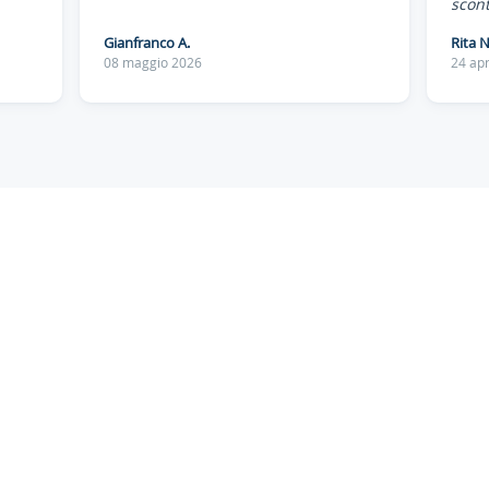
scont
Gianfranco A.
Rita N
08 maggio 2026
24 apr