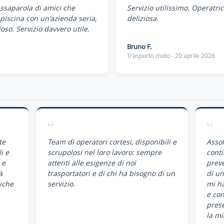
assaparola di amici che
Servizio utilissimo. Operatri
piscina con un'azienda seria,
deliziosa.
oso. Servizio davvero utile.
Bruno F.
Trasporto moto · 20 aprile 2026
“
“
te
Team di operatori cortesi, disponibili e
Assol
i e
scrupolosi nel loro lavoro: sempre
conti
 e
attenti alle esigenze di noi
preve
à
trasportatori e di chi ha bisogno di un
di un
iche
servizio.
mi ha
e co
pres
la mi