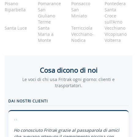
Pisano
Pomarance
Ponsacco
Pontedera
Riparbella
San
San
Santa
Giuliano
Miniato
Croce
Terme
sull'Arno
Santa Luce
Santa
Terricciola
Vecchiano
Maria a
Vecchiano-
Vicopisano
Monte
Nodica
Volterra
Cosa dicono di noi
Le voci di chi usa Fritrak ogni giorno: clienti e
trasportatori.
DAI NOSTRI CLIENTI
“
Ho conosciuto Fritrak grazie al passaparola di amici
che avevano ottenuto il riempimento piscina con