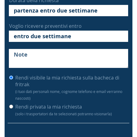
Durata della richiesta
Voglio ricevere preventivi entro
Rendi visibile la mia richiesta sulla bacheca di
fritrak
(i tuoi dati personali nome, cognome telefono e email verranno
nascosti)
Rendi privata la mia richiesta
(solo i trasportatori da te selezionati potranno visionarla)