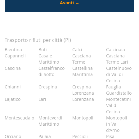
Trasporto rifiuti per città (PI)
Bientina
Buti
Calci
Calcinaia
Capannoli
Casale
Casciana
Casciana
Marittimo
Terme
Terme Lari
Cascina
Castelfranco
Castellina
Castelnuovo
di Sotto
Marittima
di Val di
Cecina
Chianni
Crespina
Crespina
Fauglia
Lorenzana
Guardistallo
Lajatico
Lari
Lorenzana
Montecatini
Val di
Cecina
Montescudaio
Monteverdi
Montopoli
Montopoli
Marittimo
in Val
d'Arno
Orciano
Palaia
Peccioli
Pisa