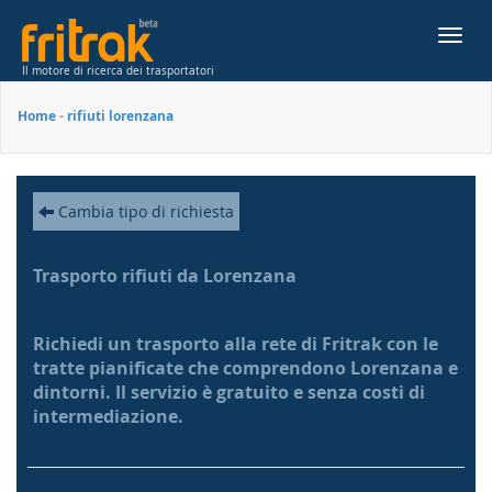
Toggl
navig
Il motore di ricerca dei trasportatori
Home
-
rifiuti lorenzana
Cambia tipo di richiesta
Trasporto rifiuti da Lorenzana
Richiedi un trasporto alla rete di Fritrak con le
tratte pianificate che comprendono Lorenzana e
dintorni. Il servizio è gratuito e senza costi di
intermediazione.