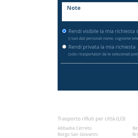
Rendi visibile la mia richiesta 
(i tuoi dati personali nome, cognome tel
Rendi privata la mia richiesta
(solo i trasportatori da te selezionati po
Trasporto rifiuti per città (LO)
Abbadia Cerreto
Be
Borgo San Giovanni
Br