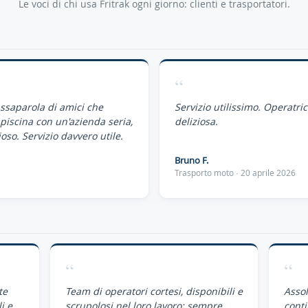
Le voci di chi usa Fritrak ogni giorno: clienti e trasportatori.
“
assaparola di amici che
Servizio utilissimo. Operatri
piscina con un'azienda seria,
deliziosa.
oso. Servizio davvero utile.
Bruno F.
Trasporto moto · 20 aprile 2026
“
“
te
Team di operatori cortesi, disponibili e
Assol
i e
scrupolosi nel loro lavoro: sempre
conti