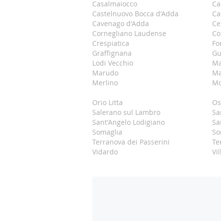
Casalmaiocco
Ca
Castelnuovo Bocca d'Adda
Ca
Cavenago d'Adda
Ce
Cornegliano Laudense
Co
Crespiatica
Fo
Graffignana
Gu
Lodi Vecchio
Ma
Marudo
Ma
Merlino
Mo
Orio Litta
Os
Salerano sul Lambro
Sa
Sant'Angelo Lodigiano
Sa
Somaglia
So
Terranova dei Passerini
Te
Vidardo
Vi