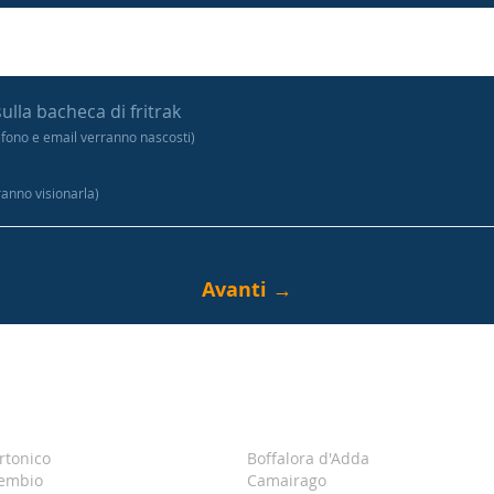
sulla bacheca di fritrak
efono e email verranno nascosti)
tranno visionarla)
rtonico
Boffalora d'Adda
embio
Camairago