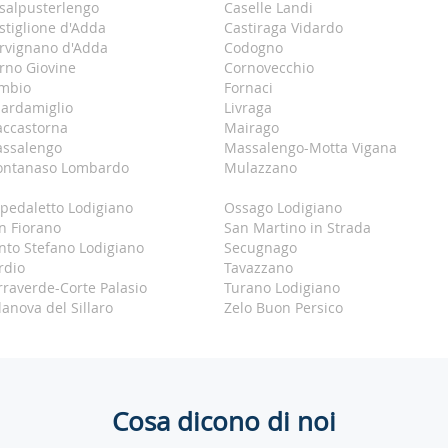
salpusterlengo
Caselle Landi
stiglione d'Adda
Castiraga Vidardo
rvignano d'Adda
Codogno
rno Giovine
Cornovecchio
mbio
Fornaci
ardamiglio
Livraga
ccastorna
Mairago
ssalengo
Massalengo-Motta Vigana
ntanaso Lombardo
Mulazzano
pedaletto Lodigiano
Ossago Lodigiano
n Fiorano
San Martino in Strada
nto Stefano Lodigiano
Secugnago
rdio
Tavazzano
rraverde-Corte Palasio
Turano Lodigiano
llanova del Sillaro
Zelo Buon Persico
Cosa dicono di noi