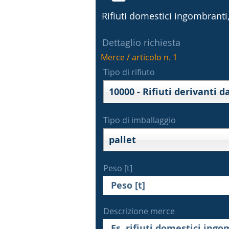
Rifiuti domestici ingombranti, 
Dettaglio richiesta
Merce / articolo n. 1
Tipo di rifiuto
Tipo di imballaggio
pallet
Peso [t]
Descrizione merce