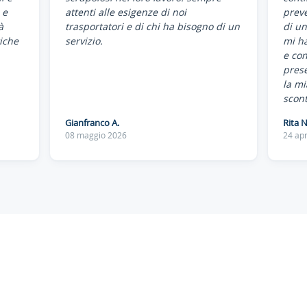
 e
attenti alle esigenze di noi
preve
à
trasportatori e di chi ha bisogno di un
di un
iche
servizio.
mi ha
e co
pres
la mi
scont
Gianfranco A.
Rita N
08 maggio 2026
24 apr