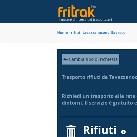
Il motore di ricerca dei trasportatori
Home
-
rifiuti tavazzanoconvillavesco
Cambia tipo di richiesta
Trasporto rifiuti da Tavazzano
Richiedi un trasporto alla ret
dintorni. Il servizio è gratuito
Rifiuti