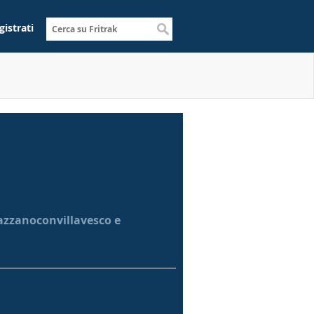
gistrati
vazzanoconvillavesco e