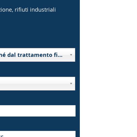
one, rifiuti industriali
10000 - Rifiuti derivanti da prospezione, estrazione da miniera o cava, nonché dal trattamento fisico o chimico di minerali