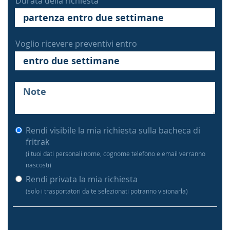
Durata della richiesta
Voglio ricevere preventivi entro
Rendi visibile la mia richiesta sulla bacheca di
fritrak
(i tuoi dati personali nome, cognome telefono e email verranno
nascosti)
Rendi privata la mia richiesta
(solo i trasportatori da te selezionati potranno visionarla)