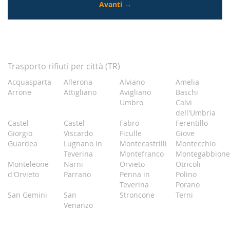
Trasporto rifiuti per città (TR)
Acquasparta
Allerona
Alviano
Amelia
Arrone
Attigliano
Avigliano
Baschi
Umbro
Calvi
dell'Umbria
Castel
Castel
Fabro
Ferentillo
Giorgio
Viscardo
Ficulle
Giove
Guardea
Lugnano in
Montecastrilli
Montecchio
Teverina
Montefranco
Montegabbione
Monteleone
Narni
Orvieto
Otricoli
d'Orvieto
Parrano
Penna in
Polino
Teverina
Porano
San Gemini
San
Stroncone
Terni
Venanzo