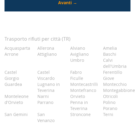
Trasporto rifiuti per città (TR)
Acquasparta
Allerona
Alviano
Amelia
Arrone
Attigliano
Avigliano
Baschi
Umbro
Calvi
dell'Umbria
Castel
Castel
Fabro
Ferentillo
Giorgio
Viscardo
Ficulle
Giove
Guardea
Lugnano in
Montecastrilli
Montecchio
Teverina
Montefranco
Montegabbione
Monteleone
Narni
Orvieto
Otricoli
d'Orvieto
Parrano
Penna in
Polino
Teverina
Porano
San Gemini
San
Stroncone
Terni
Venanzo