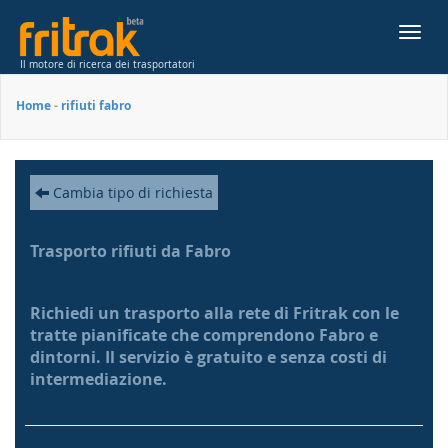
Toggl
navig
Il motore di ricerca dei trasportatori
Home
-
rifiuti fabro
Cambia tipo di richiesta
Trasporto rifiuti da Fabro
Richiedi un trasporto alla rete di Fritrak con le
tratte pianificate che comprendono Fabro e
dintorni. Il servizio è gratuito e senza costi di
intermediazione.