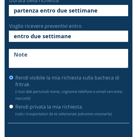
Durata della richiesta
Voglio ricevere preventivi entro
Rendi visibile la mia richiesta sulla bacheca di
fritrak
(i tuoi dati personali nome, cognome telefono e email verranno
nascosti)
Rendi privata la mia richiesta
(solo i trasportatori da te selezionati potranno visionarla)