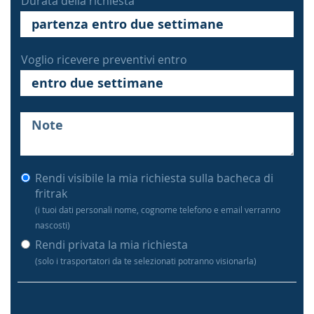
Durata della richiesta
Voglio ricevere preventivi entro
Rendi visibile la mia richiesta sulla bacheca di
fritrak
(i tuoi dati personali nome, cognome telefono e email verranno
nascosti)
Rendi privata la mia richiesta
(solo i trasportatori da te selezionati potranno visionarla)