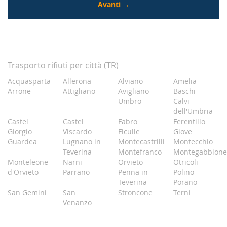
Trasporto rifiuti per città (TR)
Acquasparta
Allerona
Alviano
Amelia
Arrone
Attigliano
Avigliano
Baschi
Umbro
Calvi
dell'Umbria
Castel
Castel
Fabro
Ferentillo
Giorgio
Viscardo
Ficulle
Giove
Guardea
Lugnano in
Montecastrilli
Montecchio
Teverina
Montefranco
Montegabbione
Monteleone
Narni
Orvieto
Otricoli
d'Orvieto
Parrano
Penna in
Polino
Teverina
Porano
San Gemini
San
Stroncone
Terni
Venanzo