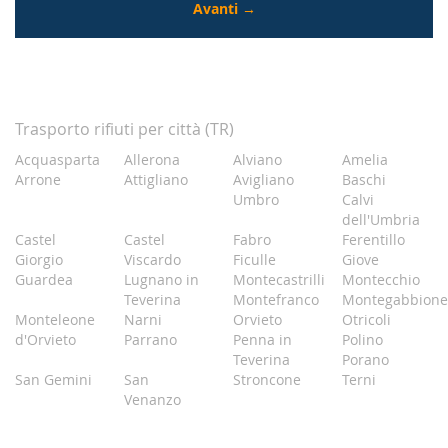
Trasporto rifiuti per città (TR)
Acquasparta
Allerona
Alviano
Amelia
Arrone
Attigliano
Avigliano
Baschi
Umbro
Calvi
dell'Umbria
Castel
Castel
Fabro
Ferentillo
Giorgio
Viscardo
Ficulle
Giove
Guardea
Lugnano in
Montecastrilli
Montecchio
Teverina
Montefranco
Montegabbione
Monteleone
Narni
Orvieto
Otricoli
d'Orvieto
Parrano
Penna in
Polino
Teverina
Porano
San Gemini
San
Stroncone
Terni
Venanzo