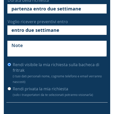
Durata della richiesta
Voglio ricevere preventivi entro
Rendi visibile la mia richiesta sulla bacheca di
fritrak
(i tuoi dati personali nome, cognome telefono e email verranno
nascosti)
Rendi privata la mia richiesta
(solo i trasportatori da te selezionati potranno visionarla)