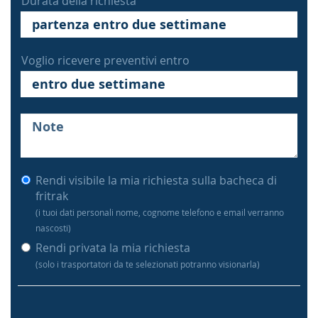
Durata della richiesta
Voglio ricevere preventivi entro
Rendi visibile la mia richiesta sulla bacheca di
fritrak
(i tuoi dati personali nome, cognome telefono e email verranno
nascosti)
Rendi privata la mia richiesta
(solo i trasportatori da te selezionati potranno visionarla)