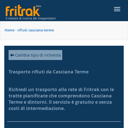
Toggl
navig
Il motore di ricerca dei trasportatori
Home
-
rifiuti casciana terme
Cambia tipo di richiesta
Trasporto rifiuti da Casciana Terme
Richiedi un trasporto alla rete di Fritrak con le
tratte pianificate che comprendono Casciana
Terme e dintorni. Il servizio è gratuito e senza
costi di intermediazione.