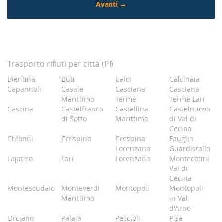
Trasporto rifiuti per città (PI)
Bientina
Buti
Calci
Calcinaia
Capannoli
Casale
Casciana
Casciana
Marittimo
Terme
Terme Lari
Cascina
Castelfranco
Castellina
Castelnuovo
di Sotto
Marittima
di Val di
Cecina
Chianni
Crespina
Crespina
Fauglia
Lorenzana
Guardistallo
Lajatico
Lari
Lorenzana
Montecatini
Val di
Cecina
Montescudaio
Monteverdi
Montopoli
Montopoli
Marittimo
in Val
d'Arno
Orciano
Palaia
Peccioli
Pisa