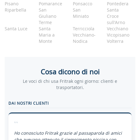
Pisano
Pomarance
Ponsacco
Pontedera
Riparbella
San
San
Santa
Giuliano
Miniato
Croce
Terme
sull'Arno
Santa Luce
Santa
Terricciola
Vecchiano
Maria a
Vecchiano-
Vicopisano
Monte
Nodica
Volterra
Cosa dicono di noi
Le voci di chi usa Fritrak ogni giorno: clienti e
trasportatori.
DAI NOSTRI CLIENTI
“
Ho conosciuto Fritrak grazie al passaparola di amici
che avevano ottenuto il riempimento piscina con