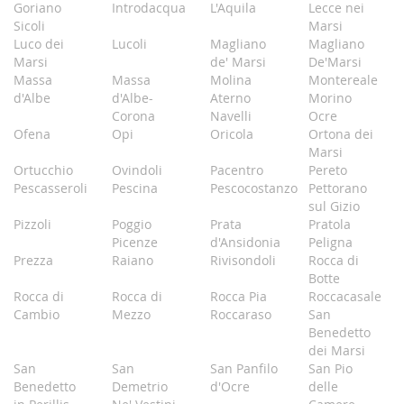
Goriano
Introdacqua
L'Aquila
Lecce nei
Sicoli
Marsi
Luco dei
Lucoli
Magliano
Magliano
Marsi
de' Marsi
De'Marsi
Massa
Massa
Molina
Montereale
d'Albe
d'Albe-
Aterno
Morino
Corona
Navelli
Ocre
Ofena
Opi
Oricola
Ortona dei
Marsi
Ortucchio
Ovindoli
Pacentro
Pereto
Pescasseroli
Pescina
Pescocostanzo
Pettorano
sul Gizio
Pizzoli
Poggio
Prata
Pratola
Picenze
d'Ansidonia
Peligna
Prezza
Raiano
Rivisondoli
Rocca di
Botte
Rocca di
Rocca di
Rocca Pia
Roccacasale
Cambio
Mezzo
Roccaraso
San
Benedetto
dei Marsi
San
San
San Panfilo
San Pio
Benedetto
Demetrio
d'Ocre
delle