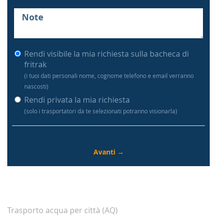
Rendi visibile la mia richiesta sulla bacheca di
fritrak
(i tuoi dati personali nome, cognome telefono e email verranno
nascosti)
Rendi privata la mia richiesta
(solo i trasportatori da te selezionati potranno visionarla)
Trasporto acqua per città (AQ)