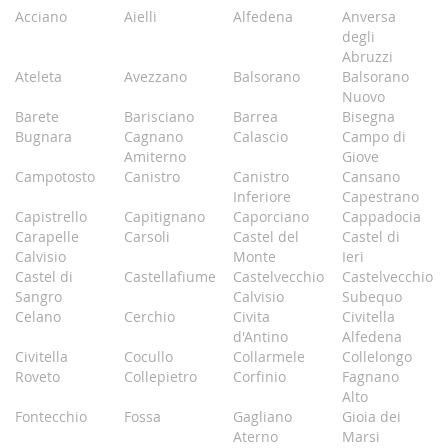
Acciano
Aielli
Alfedena
Anversa
degli
Abruzzi
Ateleta
Avezzano
Balsorano
Balsorano
Nuovo
Barete
Barisciano
Barrea
Bisegna
Bugnara
Cagnano
Calascio
Campo di
Amiterno
Giove
Campotosto
Canistro
Canistro
Cansano
Inferiore
Capestrano
Capistrello
Capitignano
Caporciano
Cappadocia
Carapelle
Carsoli
Castel del
Castel di
Calvisio
Monte
Ieri
Castel di
Castellafiume
Castelvecchio
Castelvecchio
Sangro
Calvisio
Subequo
Celano
Cerchio
Civita
Civitella
d'Antino
Alfedena
Civitella
Cocullo
Collarmele
Collelongo
Roveto
Collepietro
Corfinio
Fagnano
Alto
Fontecchio
Fossa
Gagliano
Gioia dei
Aterno
Marsi