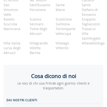
in Perillis
Ne' Vestini
Camere
San
Sant'Eusanio
Sante
Santo
Vincenzo
Forconese
Marie
Stefano di
Valle
Sessanio
Roveto
Scanno
Scontrone
Scoppito
Scurcola
Secinaro
Sulmona
Tagliacozzo
Marsicana
Tione degli
Tornimparte
Trasacco
Abruzzi
Vallecupa
Villa
Sant'Angelo
Villa Santa
Villagrande
Villalago
Villavallelonga
Lucia degli
Villetta
Vittorito
Abruzzi
Barrea
Cosa dicono di noi
Le voci di chi usa Fritrak ogni giorno: clienti e
trasportatori.
DAI NOSTRI CLIENTI